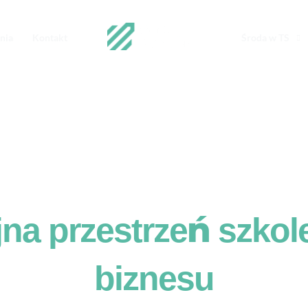
nia
Kontakt
Środa w TS
na przestrzeń szkol
biznesu