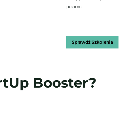
poziom.
Sprawdź Szkolenia
rtUp Booster?