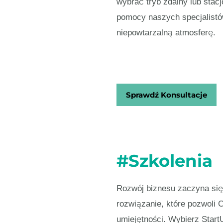
wybrać tryb zdalny lub stacj
pomocy naszych specjalistó
niepowtarzalną atmosferę.
Sprawdź Konsultacje
#Szkolenia
Rozwój biznesu zaczyna się
rozwiązanie, które pozwoli 
umiejętności. Wybierz Start