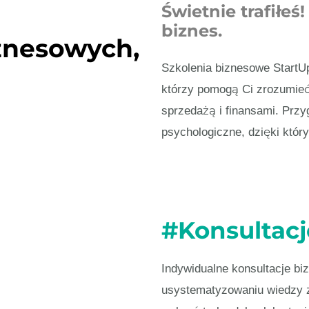
Świetnie trafiłe
biznes.
znesowych,
Szkolenia biznesowe StartUp
którzy pomogą Ci zrozumieć
sprzedażą i finansami. Przy
psychologiczne, dzięki któr
#Konsultacj
Indywidualne konsultacje b
usystematyzowaniu wiedzy z