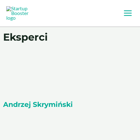
Przejdź
Main
do
Men
treści
Eksperci
Andrzej Skrymiński